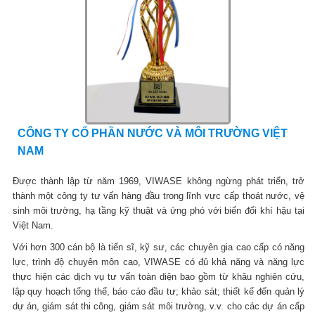
CÔNG TY CỔ PHẦN NƯỚC VÀ MÔI TRƯỜNG VIỆT
NAM
Được thành lập từ năm 1969, VIWASE không ngừng phát triển, trở
thành một công ty tư vấn hàng đầu trong lĩnh vực cấp thoát nước, vệ
sinh môi trường, hạ tầng kỹ thuật và ứng phó với biến đổi khí hậu tại
Việt Nam.
Với hơn 300 cán bộ là tiến sĩ, kỹ sư, các chuyên gia cao cấp có năng
lực, trình độ chuyên môn cao, VIWASE có đủ khả năng và năng lực
thực hiện các dịch vụ tư vấn toàn diện bao gồm từ khâu nghiên cứu,
lập quy hoạch tổng thể, báo cáo đầu tư; khảo sát; thiết kế đến quản lý
dự án, giám sát thi công, giám sát môi trường, v.v. cho các dự án cấp