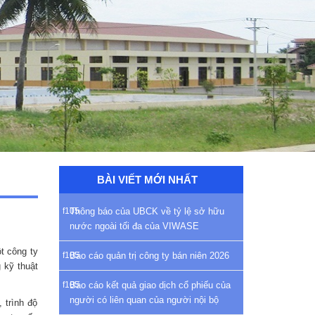
BÀI VIẾT MỚI NHẤT
Thông báo của UBCK về tỷ lệ sở hữu
nước ngoài tối đa của VIWASE
t công ty
Báo cáo quản trị công ty bán niên 2026
 kỹ thuật
Báo cáo kết quả giao dịch cổ phiếu của
người có liên quan của người nội bộ
 trình độ