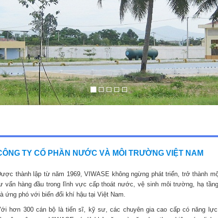
CÔNG TY CỔ PHẦN NƯỚC VÀ MÔI TRƯỜNG VIỆT NAM
ược thành lập từ năm 1969, VIWASE không ngừng phát triển, trở thành mộ
ư vấn hàng đầu trong lĩnh vực cấp thoát nước, vệ sinh môi trường, hạ tầng
à ứng phó với biến đổi khí hậu tại Việt Nam.
ới hơn 300 cán bộ là tiến sĩ, kỹ sư, các chuyên gia cao cấp có năng lực,