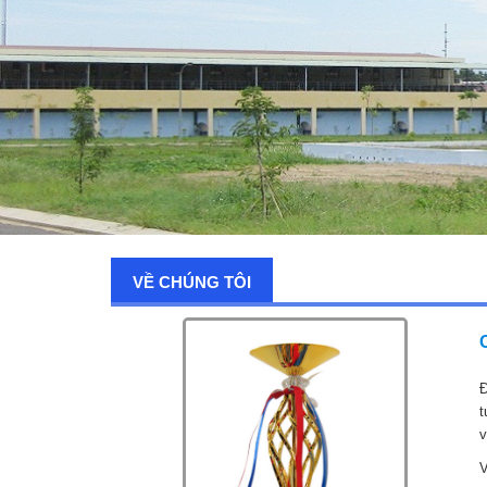
VỀ CHÚNG TÔI
Đ
t
v
V