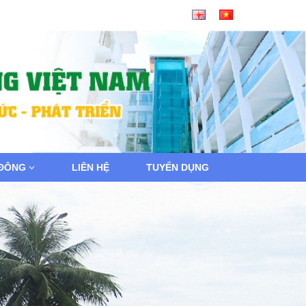
 ĐÔNG
LIÊN HỆ
TUYỂN DỤNG