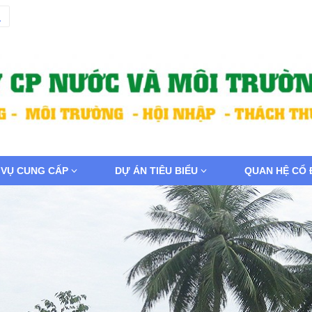
 VỤ CUNG CẤP
DỰ ÁN TIÊU BIỂU
QUAN HỆ CỔ