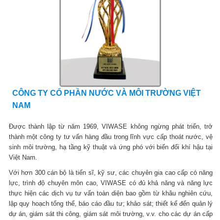
CÔNG TY CỔ PHẦN NƯỚC VÀ MÔI TRƯỜNG VIỆT
NAM
Được thành lập từ năm 1969, VIWASE không ngừng phát triển, trở
thành một công ty tư vấn hàng đầu trong lĩnh vực cấp thoát nước, vệ
sinh môi trường, hạ tầng kỹ thuật và ứng phó với biến đổi khí hậu tại
Việt Nam.
Với hơn 300 cán bộ là tiến sĩ, kỹ sư, các chuyên gia cao cấp có năng
lực, trình độ chuyên môn cao, VIWASE có đủ khả năng và năng lực
thực hiện các dịch vụ tư vấn toàn diện bao gồm từ khâu nghiên cứu,
lập quy hoạch tổng thể, báo cáo đầu tư; khảo sát; thiết kế đến quản lý
dự án, giám sát thi công, giám sát môi trường, v.v. cho các dự án cấp