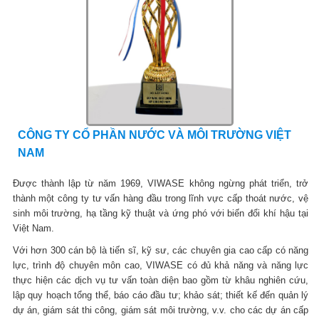
CÔNG TY CỔ PHẦN NƯỚC VÀ MÔI TRƯỜNG VIỆT
NAM
Được thành lập từ năm 1969, VIWASE không ngừng phát triển, trở
thành một công ty tư vấn hàng đầu trong lĩnh vực cấp thoát nước, vệ
sinh môi trường, hạ tầng kỹ thuật và ứng phó với biến đổi khí hậu tại
Việt Nam.
Với hơn 300 cán bộ là tiến sĩ, kỹ sư, các chuyên gia cao cấp có năng
lực, trình độ chuyên môn cao, VIWASE có đủ khả năng và năng lực
thực hiện các dịch vụ tư vấn toàn diện bao gồm từ khâu nghiên cứu,
lập quy hoạch tổng thể, báo cáo đầu tư; khảo sát; thiết kế đến quản lý
dự án, giám sát thi công, giám sát môi trường, v.v. cho các dự án cấp