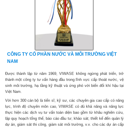
CÔNG TY CỔ PHẦN NƯỚC VÀ MÔI TRƯỜNG VIỆT
NAM
Được thành lập từ năm 1969, VIWASE không ngừng phát triển, trở
thành một công ty tư vấn hàng đầu trong lĩnh vực cấp thoát nước, vệ
sinh môi trường, hạ tầng kỹ thuật và ứng phó với biến đổi khí hậu tại
Việt Nam.
Với hơn 300 cán bộ là tiến sĩ, kỹ sư, các chuyên gia cao cấp có năng
lực, trình độ chuyên môn cao, VIWASE có đủ khả năng và năng lực
thực hiện các dịch vụ tư vấn toàn diện bao gồm từ khâu nghiên cứu,
lập quy hoạch tổng thể, báo cáo đầu tư; khảo sát; thiết kế đến quản lý
dự án, giám sát thi công, giám sát môi trường, v.v. cho các dự án cấp