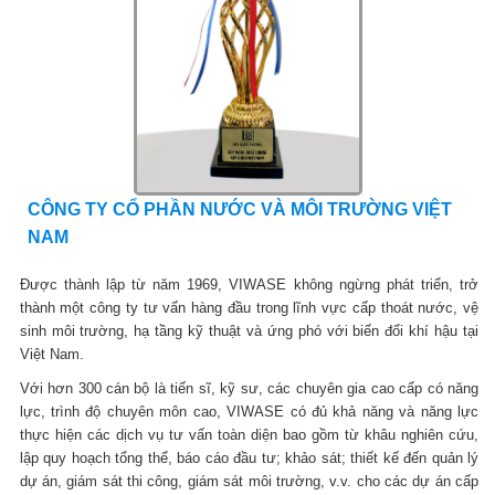
CÔNG TY CỔ PHẦN NƯỚC VÀ MÔI TRƯỜNG VIỆT
NAM
Được thành lập từ năm 1969, VIWASE không ngừng phát triển, trở
thành một công ty tư vấn hàng đầu trong lĩnh vực cấp thoát nước, vệ
sinh môi trường, hạ tầng kỹ thuật và ứng phó với biến đổi khí hậu tại
Việt Nam.
Với hơn 300 cán bộ là tiến sĩ, kỹ sư, các chuyên gia cao cấp có năng
lực, trình độ chuyên môn cao, VIWASE có đủ khả năng và năng lực
thực hiện các dịch vụ tư vấn toàn diện bao gồm từ khâu nghiên cứu,
lập quy hoạch tổng thể, báo cáo đầu tư; khảo sát; thiết kế đến quản lý
dự án, giám sát thi công, giám sát môi trường, v.v. cho các dự án cấp