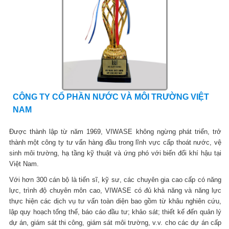
CÔNG TY CỔ PHẦN NƯỚC VÀ MÔI TRƯỜNG VIỆT
NAM
Được thành lập từ năm 1969, VIWASE không ngừng phát triển, trở
thành một công ty tư vấn hàng đầu trong lĩnh vực cấp thoát nước, vệ
sinh môi trường, hạ tầng kỹ thuật và ứng phó với biến đổi khí hậu tại
Việt Nam.
Với hơn 300 cán bộ là tiến sĩ, kỹ sư, các chuyên gia cao cấp có năng
lực, trình độ chuyên môn cao, VIWASE có đủ khả năng và năng lực
thực hiện các dịch vụ tư vấn toàn diện bao gồm từ khâu nghiên cứu,
lập quy hoạch tổng thể, báo cáo đầu tư; khảo sát; thiết kế đến quản lý
dự án, giám sát thi công, giám sát môi trường, v.v. cho các dự án cấp