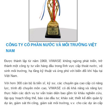
CÔNG TY CỔ PHẦN NƯỚC VÀ MÔI TRƯỜNG VIỆT
NAM
Được thành lập từ năm 1969, VIWASE không ngừng phát triển, trở
thành một công ty tư vấn hàng đầu trong lĩnh vực cấp thoát nước, vệ
sinh môi trường, hạ tầng kỹ thuật và ứng phó với biến đổi khí hậu tại
Việt Nam.
Với hơn 300 cán bộ là tiến sĩ, kỹ sư, các chuyên gia cao cấp có năng
lực, trình độ chuyên môn cao, VIWASE có đủ khả năng và năng lực
thực hiện các dịch vụ tư vấn toàn diện bao gồm từ khâu nghiên cứu,
lập quy hoạch tổng thể, báo cáo đầu tư; khảo sát; thiết kế đến quản lý
dự án, giám sát thi công, giám sát môi trường, v.v. cho các dự án cấp