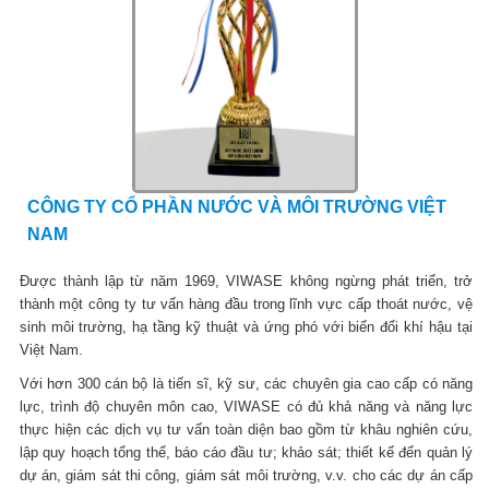
CÔNG TY CỔ PHẦN NƯỚC VÀ MÔI TRƯỜNG VIỆT
NAM
Được thành lập từ năm 1969, VIWASE không ngừng phát triển, trở
thành một công ty tư vấn hàng đầu trong lĩnh vực cấp thoát nước, vệ
sinh môi trường, hạ tầng kỹ thuật và ứng phó với biến đổi khí hậu tại
Việt Nam.
Với hơn 300 cán bộ là tiến sĩ, kỹ sư, các chuyên gia cao cấp có năng
lực, trình độ chuyên môn cao, VIWASE có đủ khả năng và năng lực
thực hiện các dịch vụ tư vấn toàn diện bao gồm từ khâu nghiên cứu,
lập quy hoạch tổng thể, báo cáo đầu tư; khảo sát; thiết kế đến quản lý
dự án, giám sát thi công, giám sát môi trường, v.v. cho các dự án cấp