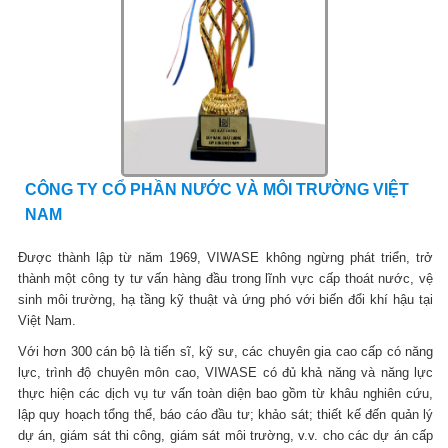
CÔNG TY CỔ PHẦN NƯỚC VÀ MÔI TRƯỜNG VIỆT
NAM
Được thành lập từ năm 1969, VIWASE không ngừng phát triển, trở
thành một công ty tư vấn hàng đầu trong lĩnh vực cấp thoát nước, vệ
sinh môi trường, hạ tầng kỹ thuật và ứng phó với biến đổi khí hậu tại
Việt Nam.
Với hơn 300 cán bộ là tiến sĩ, kỹ sư, các chuyên gia cao cấp có năng
lực, trình độ chuyên môn cao, VIWASE có đủ khả năng và năng lực
thực hiện các dịch vụ tư vấn toàn diện bao gồm từ khâu nghiên cứu,
lập quy hoạch tổng thể, báo cáo đầu tư; khảo sát; thiết kế đến quản lý
dự án, giám sát thi công, giám sát môi trường, v.v. cho các dự án cấp