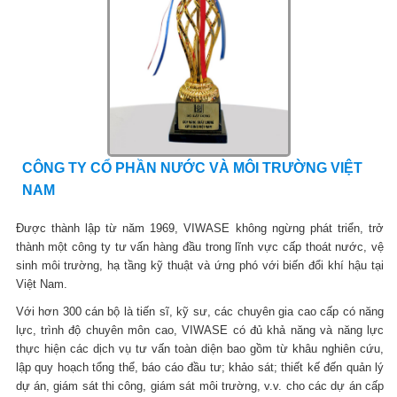
CÔNG TY CỔ PHẦN NƯỚC VÀ MÔI TRƯỜNG VIỆT
NAM
Được thành lập từ năm 1969, VIWASE không ngừng phát triển, trở
thành một công ty tư vấn hàng đầu trong lĩnh vực cấp thoát nước, vệ
sinh môi trường, hạ tầng kỹ thuật và ứng phó với biến đổi khí hậu tại
Việt Nam.
Với hơn 300 cán bộ là tiến sĩ, kỹ sư, các chuyên gia cao cấp có năng
lực, trình độ chuyên môn cao, VIWASE có đủ khả năng và năng lực
thực hiện các dịch vụ tư vấn toàn diện bao gồm từ khâu nghiên cứu,
lập quy hoạch tổng thể, báo cáo đầu tư; khảo sát; thiết kế đến quản lý
dự án, giám sát thi công, giám sát môi trường, v.v. cho các dự án cấp