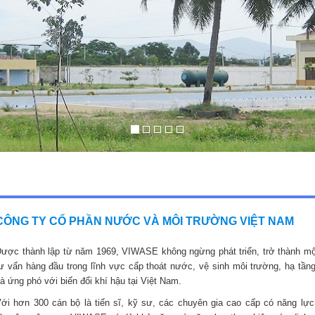
CÔNG TY CỔ PHẦN NƯỚC VÀ MÔI TRƯỜNG VIỆT NAM
ược thành lập từ năm 1969, VIWASE không ngừng phát triển, trở thành mộ
ư vấn hàng đầu trong lĩnh vực cấp thoát nước, vệ sinh môi trường, hạ tầng
à ứng phó với biến đổi khí hậu tại Việt Nam.
ới hơn 300 cán bộ là tiến sĩ, kỹ sư, các chuyên gia cao cấp có năng lực,