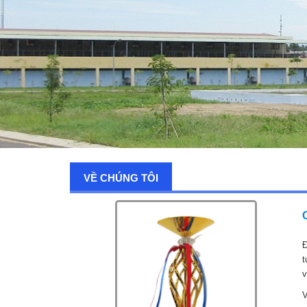
VỀ CHÚNG TÔI
Đ
t
v
V