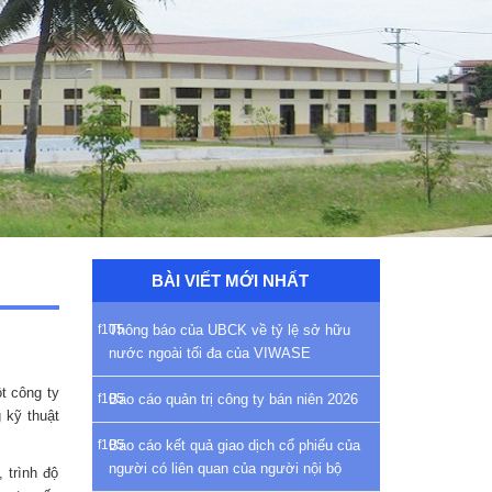
BÀI VIẾT MỚI NHẤT
Thông báo của UBCK về tỷ lệ sở hữu
nước ngoài tối đa của VIWASE
t công ty
Báo cáo quản trị công ty bán niên 2026
 kỹ thuật
Báo cáo kết quả giao dịch cổ phiếu của
người có liên quan của người nội bộ
 trình độ