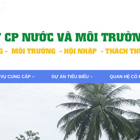
 VỤ CUNG CẤP
DỰ ÁN TIÊU BIỂU
QUAN HỆ CỔ