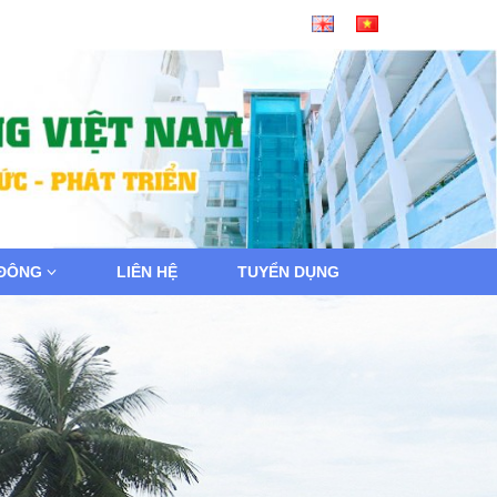
 ĐÔNG
LIÊN HỆ
TUYỂN DỤNG