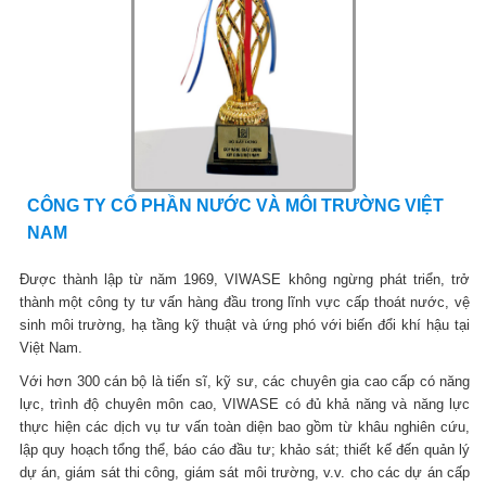
CÔNG TY CỔ PHẦN NƯỚC VÀ MÔI TRƯỜNG VIỆT
NAM
Được thành lập từ năm 1969, VIWASE không ngừng phát triển, trở
thành một công ty tư vấn hàng đầu trong lĩnh vực cấp thoát nước, vệ
sinh môi trường, hạ tầng kỹ thuật và ứng phó với biến đổi khí hậu tại
Việt Nam.
Với hơn 300 cán bộ là tiến sĩ, kỹ sư, các chuyên gia cao cấp có năng
lực, trình độ chuyên môn cao, VIWASE có đủ khả năng và năng lực
thực hiện các dịch vụ tư vấn toàn diện bao gồm từ khâu nghiên cứu,
lập quy hoạch tổng thể, báo cáo đầu tư; khảo sát; thiết kế đến quản lý
dự án, giám sát thi công, giám sát môi trường, v.v. cho các dự án cấp