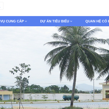
 VỤ CUNG CẤP
DỰ ÁN TIÊU BIỂU
QUAN HỆ CỔ