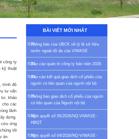
BÀI VIẾT MỚI NHẤT
Thông báo của UBCK về tỷ lệ sở hữu
nước ngoài tối đa của VIWASE
t công ty
Báo cáo quản trị công ty bán niên 2026
 kỹ thuật
Báo cáo kết quả giao dịch cổ phiếu của
người có liên quan của người nội bộ
 trình độ
vụ tư vấn
Thông báo giao dịch cổ phiếu của người
 tư; khảo
có liên quan của Người nội bộ
. cho các
vùng lãnh
Nghị quyết số 05/2026/NQ-VIWASE-
xây dựng,
HĐQT
n cứu ứng
chúng tôi
Nghị quyết số 04/2026/NQ-VIWASE-
ự án.