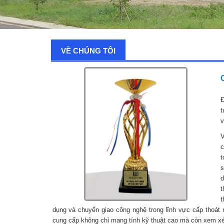
VỀ CHÚNG TÔI
Đ
t
v
V
c
t
s
d
t
t
dụng và chuyển giao công nghệ trong lĩnh vực cấp thoát 
cung cấp không chỉ mang tính kỹ thuật cao mà còn xem xét 