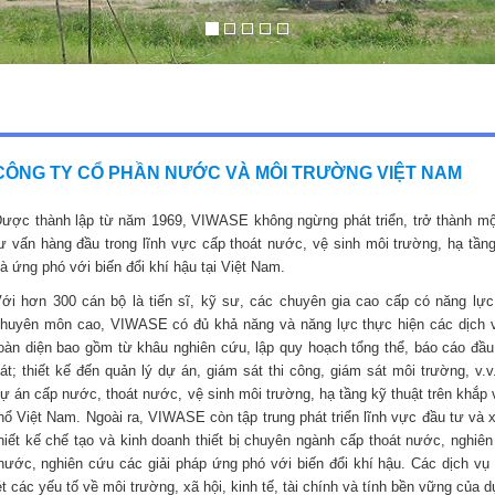
CÔNG TY CỔ PHẦN NƯỚC VÀ MÔI TRƯỜNG VIỆT NAM
ược thành lập từ năm 1969, VIWASE không ngừng phát triển, trở thành mộ
ư vấn hàng đầu trong lĩnh vực cấp thoát nước, vệ sinh môi trường, hạ tầng
à ứng phó với biến đổi khí hậu tại Việt Nam.
ới hơn 300 cán bộ là tiến sĩ, kỹ sư, các chuyên gia cao cấp có năng lực,
huyên môn cao, VIWASE có đủ khả năng và năng lực thực hiện các dịch 
oàn diện bao gồm từ khâu nghiên cứu, lập quy hoạch tổng thể, báo cáo đầu
át; thiết kế đến quản lý dự án, giám sát thi công, giám sát môi trường, v.v
ự án cấp nước, thoát nước, vệ sinh môi trường, hạ tầng kỹ thuật trên khắp 
hổ Việt Nam. Ngoài ra, VIWASE còn tập trung phát triển lĩnh vực đầu tư và 
hiết kế chế tạo và kinh doanh thiết bị chuyên ngành cấp thoát nước, nghiê
nước, nghiên cứu các giải pháp ứng phó với biến đổi khí hậu. Các dịch vụ 
các yếu tố về môi trường, xã hội, kinh tế, tài chính và tính bền vững của d