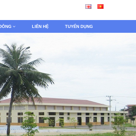
 ĐÔNG
LIÊN HỆ
TUYỂN DỤNG