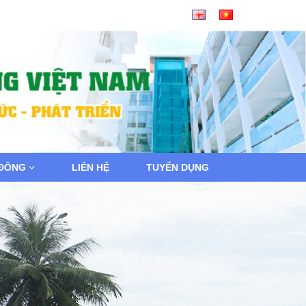
 ĐÔNG
LIÊN HỆ
TUYỂN DỤNG