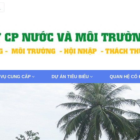
 VỤ CUNG CẤP
DỰ ÁN TIÊU BIỂU
QUAN HỆ CỔ