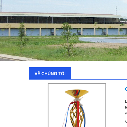
VỀ CHÚNG TÔI
Đ
t
v
V