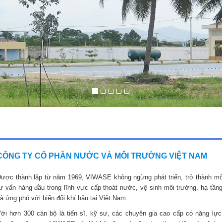
CÔNG TY CỔ PHẦN NƯỚC VÀ MÔI TRƯỜNG VIỆT NAM
ược thành lập từ năm 1969, VIWASE không ngừng phát triển, trở thành mộ
ư vấn hàng đầu trong lĩnh vực cấp thoát nước, vệ sinh môi trường, hạ tầng
à ứng phó với biến đổi khí hậu tại Việt Nam.
ới hơn 300 cán bộ là tiến sĩ, kỹ sư, các chuyên gia cao cấp có năng lực,