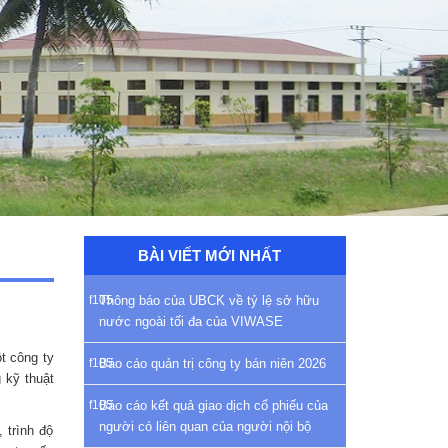
BÀI VIẾT MỚI NHẤT
Thông báo của UBCK về tỷ lệ sở hữu
nước ngoài tối đa của VIWASE
t công ty
Báo cáo quản trị công ty bán niên 2026
 kỹ thuật
Báo cáo kết quả giao dịch cổ phiếu của
người có liên quan của người nội bộ
 trình độ