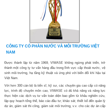
CÔNG TY CỔ PHẦN NƯỚC VÀ MÔI TRƯỜNG VIỆT
NAM
Được thành lập từ năm 1969, VIWASE không ngừng phát triển, trở
thành một công ty tư vấn hàng đầu trong lĩnh vực cấp thoát nước, vệ
sinh môi trường, hạ tầng kỹ thuật và ứng phó với biến đổi khí hậu tại
Việt Nam.
Với hơn 300 cán bộ là tiến sĩ, kỹ sư, các chuyên gia cao cấp có năng
lực, trình độ chuyên môn cao, VIWASE có đủ khả năng và năng lực
thực hiện các dịch vụ tư vấn toàn diện bao gồm từ khâu nghiên cứu,
lập quy hoạch tổng thể, báo cáo đầu tư; khảo sát; thiết kế đến quản lý
dự án, giám sát thi công, giám sát môi trường, v.v. cho các dự án cấp