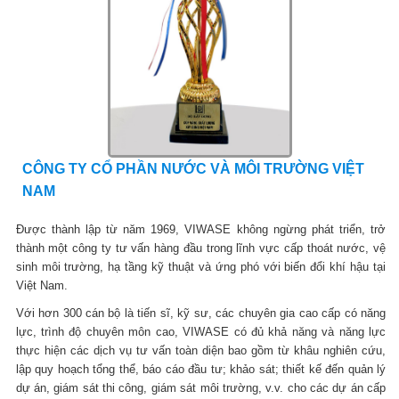
CÔNG TY CỔ PHẦN NƯỚC VÀ MÔI TRƯỜNG VIỆT
NAM
Được thành lập từ năm 1969, VIWASE không ngừng phát triển, trở
thành một công ty tư vấn hàng đầu trong lĩnh vực cấp thoát nước, vệ
sinh môi trường, hạ tầng kỹ thuật và ứng phó với biến đổi khí hậu tại
Việt Nam.
Với hơn 300 cán bộ là tiến sĩ, kỹ sư, các chuyên gia cao cấp có năng
lực, trình độ chuyên môn cao, VIWASE có đủ khả năng và năng lực
thực hiện các dịch vụ tư vấn toàn diện bao gồm từ khâu nghiên cứu,
lập quy hoạch tổng thể, báo cáo đầu tư; khảo sát; thiết kế đến quản lý
dự án, giám sát thi công, giám sát môi trường, v.v. cho các dự án cấp