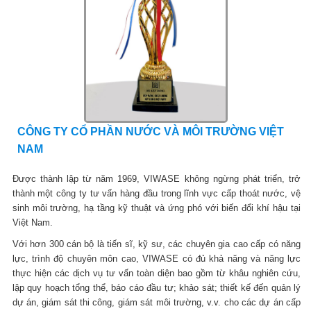
CÔNG TY CỔ PHẦN NƯỚC VÀ MÔI TRƯỜNG VIỆT
NAM
Được thành lập từ năm 1969, VIWASE không ngừng phát triển, trở
thành một công ty tư vấn hàng đầu trong lĩnh vực cấp thoát nước, vệ
sinh môi trường, hạ tầng kỹ thuật và ứng phó với biến đổi khí hậu tại
Việt Nam.
Với hơn 300 cán bộ là tiến sĩ, kỹ sư, các chuyên gia cao cấp có năng
lực, trình độ chuyên môn cao, VIWASE có đủ khả năng và năng lực
thực hiện các dịch vụ tư vấn toàn diện bao gồm từ khâu nghiên cứu,
lập quy hoạch tổng thể, báo cáo đầu tư; khảo sát; thiết kế đến quản lý
dự án, giám sát thi công, giám sát môi trường, v.v. cho các dự án cấp