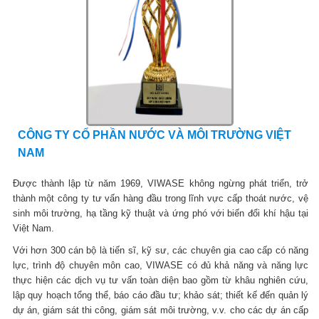
CÔNG TY CỔ PHẦN NƯỚC VÀ MÔI TRƯỜNG VIỆT
NAM
Được thành lập từ năm 1969, VIWASE không ngừng phát triển, trở
thành một công ty tư vấn hàng đầu trong lĩnh vực cấp thoát nước, vệ
sinh môi trường, hạ tầng kỹ thuật và ứng phó với biến đổi khí hậu tại
Việt Nam.
Với hơn 300 cán bộ là tiến sĩ, kỹ sư, các chuyên gia cao cấp có năng
lực, trình độ chuyên môn cao, VIWASE có đủ khả năng và năng lực
thực hiện các dịch vụ tư vấn toàn diện bao gồm từ khâu nghiên cứu,
lập quy hoạch tổng thể, báo cáo đầu tư; khảo sát; thiết kế đến quản lý
dự án, giám sát thi công, giám sát môi trường, v.v. cho các dự án cấp