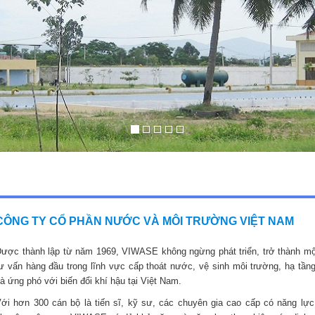
CÔNG TY CỔ PHẦN NƯỚC VÀ MÔI TRƯỜNG VIỆT NAM
ược thành lập từ năm 1969, VIWASE không ngừng phát triển, trở thành mộ
ư vấn hàng đầu trong lĩnh vực cấp thoát nước, vệ sinh môi trường, hạ tầng
à ứng phó với biến đổi khí hậu tại Việt Nam.
ới hơn 300 cán bộ là tiến sĩ, kỹ sư, các chuyên gia cao cấp có năng lực,