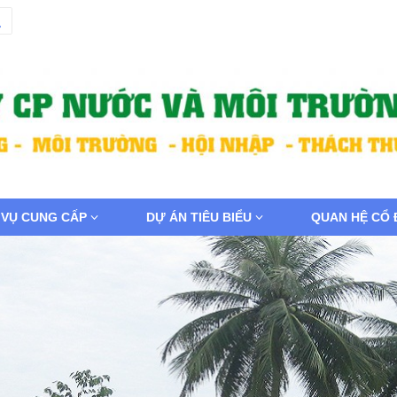
 VỤ CUNG CẤP
DỰ ÁN TIÊU BIỂU
QUAN HỆ CỔ