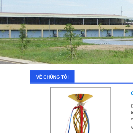
VỀ CHÚNG TÔI
Đ
t
v
V