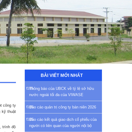
BÀI VIẾT MỚI NHẤT
Thông báo của UBCK về tỷ lệ sở hữu
nước ngoài tối đa của VIWASE
t công ty
Báo cáo quản trị công ty bán niên 2026
 kỹ thuật
Báo cáo kết quả giao dịch cổ phiếu của
người có liên quan của người nội bộ
 trình độ