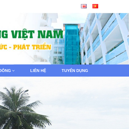
 ĐÔNG
LIÊN HỆ
TUYỂN DỤNG