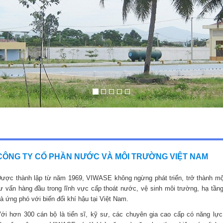
CÔNG TY CỔ PHẦN NƯỚC VÀ MÔI TRƯỜNG VIỆT NAM
ược thành lập từ năm 1969, VIWASE không ngừng phát triển, trở thành mộ
ư vấn hàng đầu trong lĩnh vực cấp thoát nước, vệ sinh môi trường, hạ tầng
à ứng phó với biến đổi khí hậu tại Việt Nam.
ới hơn 300 cán bộ là tiến sĩ, kỹ sư, các chuyên gia cao cấp có năng lực,