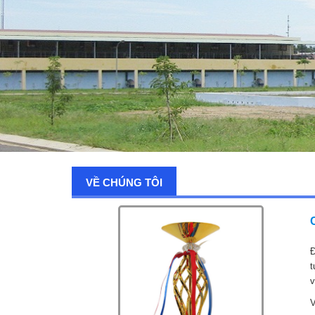
VỀ CHÚNG TÔI
Đ
t
v
V