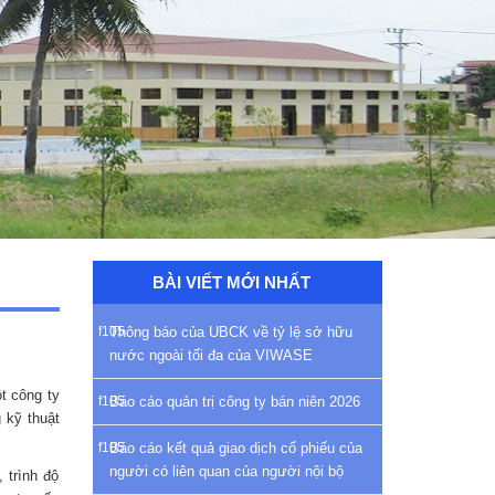
BÀI VIẾT MỚI NHẤT
Thông báo của UBCK về tỷ lệ sở hữu
nước ngoài tối đa của VIWASE
t công ty
Báo cáo quản trị công ty bán niên 2026
 kỹ thuật
Báo cáo kết quả giao dịch cổ phiếu của
người có liên quan của người nội bộ
 trình độ