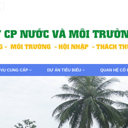
 VỤ CUNG CẤP
DỰ ÁN TIÊU BIỂU
QUAN HỆ CỔ