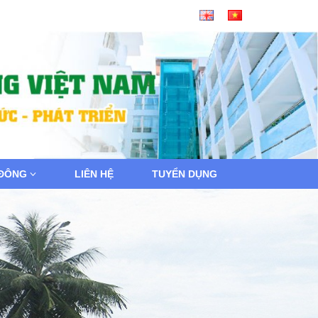
 ĐÔNG
LIÊN HỆ
TUYỂN DỤNG