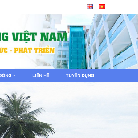
 ĐÔNG
LIÊN HỆ
TUYỂN DỤNG