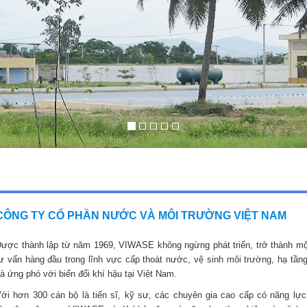
CÔNG TY CỔ PHẦN NƯỚC VÀ MÔI TRƯỜNG VIỆT NAM
ược thành lập từ năm 1969, VIWASE không ngừng phát triển, trở thành mộ
ư vấn hàng đầu trong lĩnh vực cấp thoát nước, vệ sinh môi trường, hạ tầng
à ứng phó với biến đổi khí hậu tại Việt Nam.
ới hơn 300 cán bộ là tiến sĩ, kỹ sư, các chuyên gia cao cấp có năng lực,