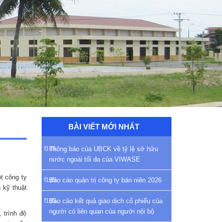
BÀI VIẾT MỚI NHẤT
Thông báo của UBCK về tỷ lệ sở hữu
nước ngoài tối đa của VIWASE
t công ty
Báo cáo quản trị công ty bán niên 2026
 kỹ thuật
Báo cáo kết quả giao dịch cổ phiếu của
người có liên quan của người nội bộ
 trình độ