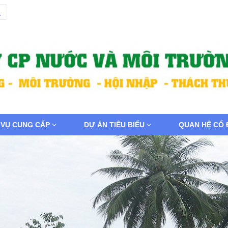
 VỤ CUNG CẤP
DỰ ÁN TIÊU BIỂU
QUAN HỆ CỔ