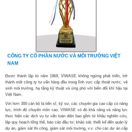
CÔNG TY CỔ PHẦN NƯỚC VÀ MÔI TRƯỜNG VIỆT
NAM
Được thành lập từ năm 1969, VIWASE không ngừng phát triển, trở
thành một công ty tư vấn hàng đầu trong lĩnh vực cấp thoát nước, vệ
sinh môi trường, hạ tầng kỹ thuật và ứng phó với biến đổi khí hậu tại
Việt Nam.
Với hơn 300 cán bộ là tiến sĩ, kỹ sư, các chuyên gia cao cấp có năng
lực, trình độ chuyên môn cao, VIWASE có đủ khả năng và năng lực
thực hiện các dịch vụ tư vấn toàn diện bao gồm từ khâu nghiên cứu,
lập quy hoạch tổng thể, báo cáo đầu tư; khảo sát; thiết kế đến quản lý
dự án, giám sát thi công, giám sát môi trường, v.v. cho các dự án cấp