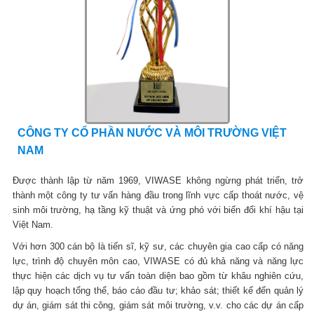
CÔNG TY CỔ PHẦN NƯỚC VÀ MÔI TRƯỜNG VIỆT
NAM
Được thành lập từ năm 1969, VIWASE không ngừng phát triển, trở
thành một công ty tư vấn hàng đầu trong lĩnh vực cấp thoát nước, vệ
sinh môi trường, hạ tầng kỹ thuật và ứng phó với biến đổi khí hậu tại
Việt Nam.
Với hơn 300 cán bộ là tiến sĩ, kỹ sư, các chuyên gia cao cấp có năng
lực, trình độ chuyên môn cao, VIWASE có đủ khả năng và năng lực
thực hiện các dịch vụ tư vấn toàn diện bao gồm từ khâu nghiên cứu,
lập quy hoạch tổng thể, báo cáo đầu tư; khảo sát; thiết kế đến quản lý
dự án, giám sát thi công, giám sát môi trường, v.v. cho các dự án cấp