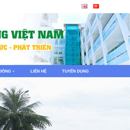
 ĐÔNG
LIÊN HỆ
TUYỂN DỤNG