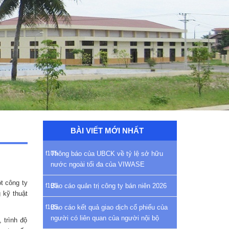
BÀI VIẾT MỚI NHẤT
Thông báo của UBCK về tỷ lệ sở hữu
nước ngoài tối đa của VIWASE
t công ty
Báo cáo quản trị công ty bán niên 2026
 kỹ thuật
Báo cáo kết quả giao dịch cổ phiếu của
người có liên quan của người nội bộ
 trình độ