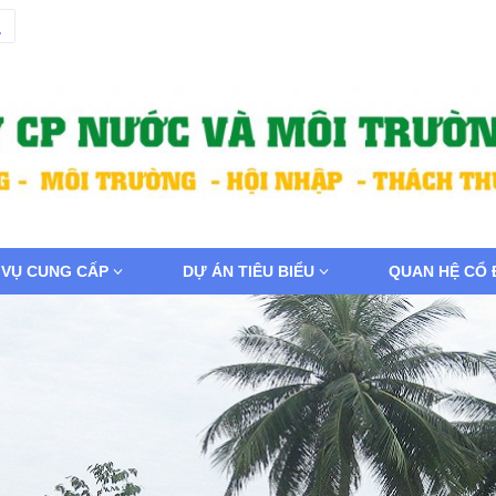
 VỤ CUNG CẤP
DỰ ÁN TIÊU BIỂU
QUAN HỆ CỔ