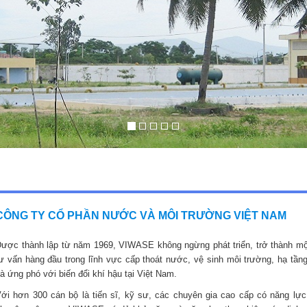
CÔNG TY CỔ PHẦN NƯỚC VÀ MÔI TRƯỜNG VIỆT NAM
ược thành lập từ năm 1969, VIWASE không ngừng phát triển, trở thành mộ
ư vấn hàng đầu trong lĩnh vực cấp thoát nước, vệ sinh môi trường, hạ tầng
à ứng phó với biến đổi khí hậu tại Việt Nam.
ới hơn 300 cán bộ là tiến sĩ, kỹ sư, các chuyên gia cao cấp có năng lực,