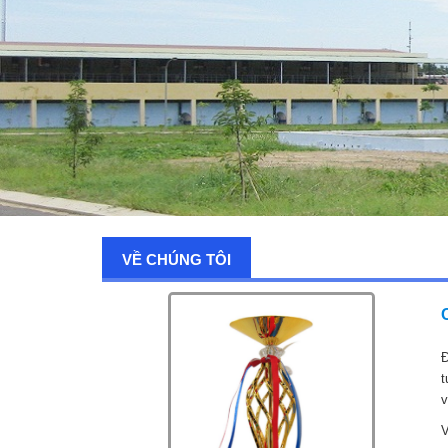
VỀ CHÚNG TÔI
Đ
t
v
V