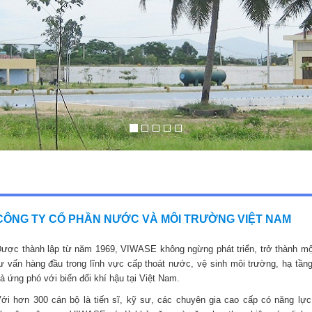
CÔNG TY CỔ PHẦN NƯỚC VÀ MÔI TRƯỜNG VIỆT NAM
ược thành lập từ năm 1969, VIWASE không ngừng phát triển, trở thành mộ
ư vấn hàng đầu trong lĩnh vực cấp thoát nước, vệ sinh môi trường, hạ tầng
à ứng phó với biến đổi khí hậu tại Việt Nam.
ới hơn 300 cán bộ là tiến sĩ, kỹ sư, các chuyên gia cao cấp có năng lực,