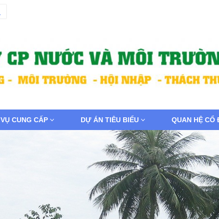
 VỤ CUNG CẤP
DỰ ÁN TIÊU BIỂU
QUAN HỆ CỔ