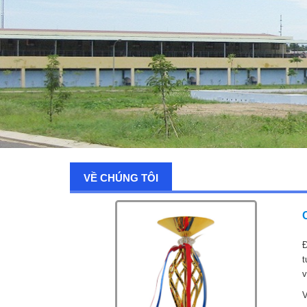
VỀ CHÚNG TÔI
Đ
t
v
V