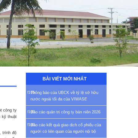
BÀI VIẾT MỚI NHẤT
Thông báo của UBCK về tỷ lệ sở hữu
nước ngoài tối đa của VIWASE
t công ty
Báo cáo quản trị công ty bán niên 2026
 kỹ thuật
Báo cáo kết quả giao dịch cổ phiếu của
người có liên quan của người nội bộ
 trình độ