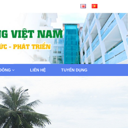
 ĐÔNG
LIÊN HỆ
TUYỂN DỤNG