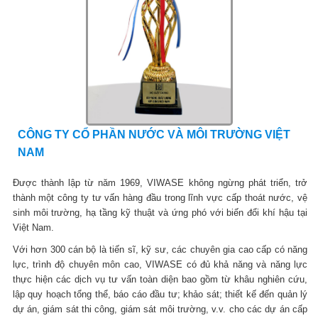
CÔNG TY CỔ PHẦN NƯỚC VÀ MÔI TRƯỜNG VIỆT
NAM
Được thành lập từ năm 1969, VIWASE không ngừng phát triển, trở
thành một công ty tư vấn hàng đầu trong lĩnh vực cấp thoát nước, vệ
sinh môi trường, hạ tầng kỹ thuật và ứng phó với biến đổi khí hậu tại
Việt Nam.
Với hơn 300 cán bộ là tiến sĩ, kỹ sư, các chuyên gia cao cấp có năng
lực, trình độ chuyên môn cao, VIWASE có đủ khả năng và năng lực
thực hiện các dịch vụ tư vấn toàn diện bao gồm từ khâu nghiên cứu,
lập quy hoạch tổng thể, báo cáo đầu tư; khảo sát; thiết kế đến quản lý
dự án, giám sát thi công, giám sát môi trường, v.v. cho các dự án cấp