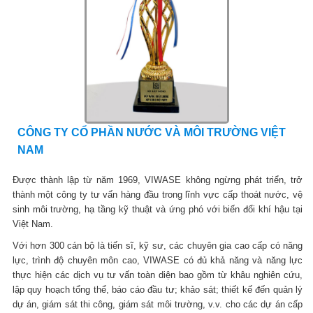
CÔNG TY CỔ PHẦN NƯỚC VÀ MÔI TRƯỜNG VIỆT
NAM
Được thành lập từ năm 1969, VIWASE không ngừng phát triển, trở
thành một công ty tư vấn hàng đầu trong lĩnh vực cấp thoát nước, vệ
sinh môi trường, hạ tầng kỹ thuật và ứng phó với biến đổi khí hậu tại
Việt Nam.
Với hơn 300 cán bộ là tiến sĩ, kỹ sư, các chuyên gia cao cấp có năng
lực, trình độ chuyên môn cao, VIWASE có đủ khả năng và năng lực
thực hiện các dịch vụ tư vấn toàn diện bao gồm từ khâu nghiên cứu,
lập quy hoạch tổng thể, báo cáo đầu tư; khảo sát; thiết kế đến quản lý
dự án, giám sát thi công, giám sát môi trường, v.v. cho các dự án cấp