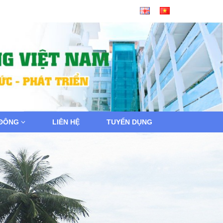
 ĐÔNG
LIÊN HỆ
TUYỂN DỤNG