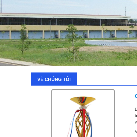
VỀ CHÚNG TÔI
Đ
t
v
V