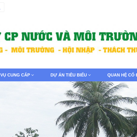
 VỤ CUNG CẤP
DỰ ÁN TIÊU BIỂU
QUAN HỆ CỔ