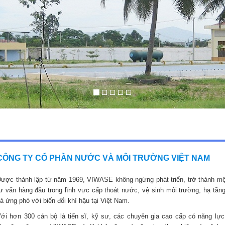
CÔNG TY CỔ PHẦN NƯỚC VÀ MÔI TRƯỜNG VIỆT NAM
ược thành lập từ năm 1969, VIWASE không ngừng phát triển, trở thành mộ
ư vấn hàng đầu trong lĩnh vực cấp thoát nước, vệ sinh môi trường, hạ tầng
à ứng phó với biến đổi khí hậu tại Việt Nam.
ới hơn 300 cán bộ là tiến sĩ, kỹ sư, các chuyên gia cao cấp có năng lực,