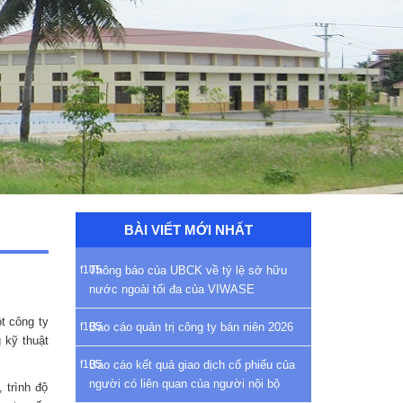
BÀI VIẾT MỚI NHẤT
Thông báo của UBCK về tỷ lệ sở hữu
nước ngoài tối đa của VIWASE
t công ty
Báo cáo quản trị công ty bán niên 2026
 kỹ thuật
Báo cáo kết quả giao dịch cổ phiếu của
người có liên quan của người nội bộ
 trình độ