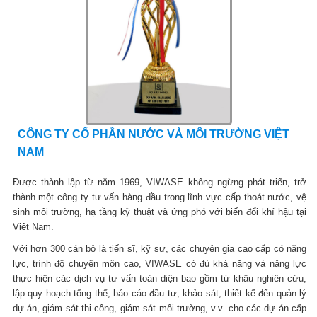
CÔNG TY CỔ PHẦN NƯỚC VÀ MÔI TRƯỜNG VIỆT
NAM
Được thành lập từ năm 1969, VIWASE không ngừng phát triển, trở
thành một công ty tư vấn hàng đầu trong lĩnh vực cấp thoát nước, vệ
sinh môi trường, hạ tầng kỹ thuật và ứng phó với biến đổi khí hậu tại
Việt Nam.
Với hơn 300 cán bộ là tiến sĩ, kỹ sư, các chuyên gia cao cấp có năng
lực, trình độ chuyên môn cao, VIWASE có đủ khả năng và năng lực
thực hiện các dịch vụ tư vấn toàn diện bao gồm từ khâu nghiên cứu,
lập quy hoạch tổng thể, báo cáo đầu tư; khảo sát; thiết kế đến quản lý
dự án, giám sát thi công, giám sát môi trường, v.v. cho các dự án cấp