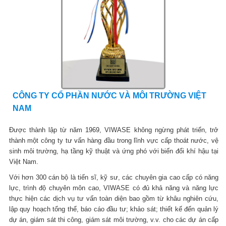
CÔNG TY CỔ PHẦN NƯỚC VÀ MÔI TRƯỜNG VIỆT
NAM
Được thành lập từ năm 1969, VIWASE không ngừng phát triển, trở
thành một công ty tư vấn hàng đầu trong lĩnh vực cấp thoát nước, vệ
sinh môi trường, hạ tầng kỹ thuật và ứng phó với biến đổi khí hậu tại
Việt Nam.
Với hơn 300 cán bộ là tiến sĩ, kỹ sư, các chuyên gia cao cấp có năng
lực, trình độ chuyên môn cao, VIWASE có đủ khả năng và năng lực
thực hiện các dịch vụ tư vấn toàn diện bao gồm từ khâu nghiên cứu,
lập quy hoạch tổng thể, báo cáo đầu tư; khảo sát; thiết kế đến quản lý
dự án, giám sát thi công, giám sát môi trường, v.v. cho các dự án cấp