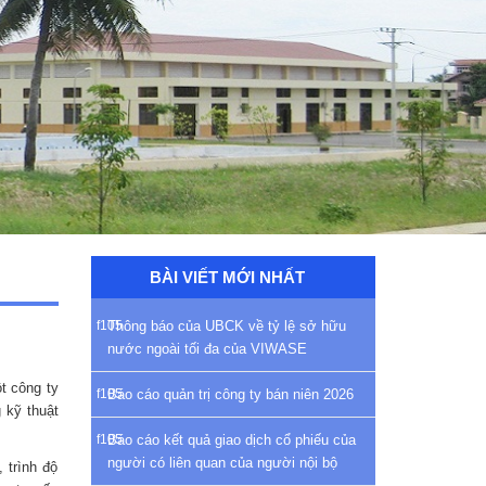
BÀI VIẾT MỚI NHẤT
Thông báo của UBCK về tỷ lệ sở hữu
nước ngoài tối đa của VIWASE
t công ty
Báo cáo quản trị công ty bán niên 2026
 kỹ thuật
Báo cáo kết quả giao dịch cổ phiếu của
người có liên quan của người nội bộ
 trình độ