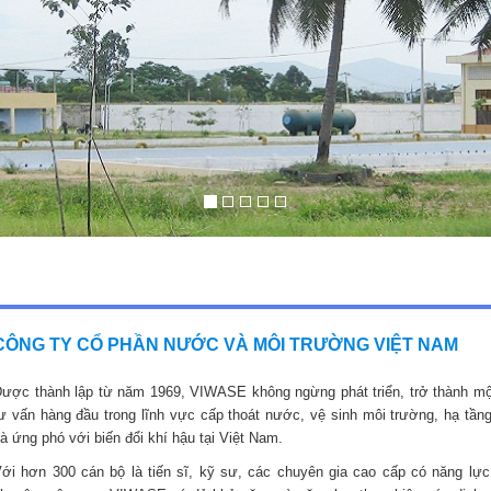
CÔNG TY CỔ PHẦN NƯỚC VÀ MÔI TRƯỜNG VIỆT NAM
ược thành lập từ năm 1969, VIWASE không ngừng phát triển, trở thành mộ
ư vấn hàng đầu trong lĩnh vực cấp thoát nước, vệ sinh môi trường, hạ tầng
à ứng phó với biến đổi khí hậu tại Việt Nam.
ới hơn 300 cán bộ là tiến sĩ, kỹ sư, các chuyên gia cao cấp có năng lực,