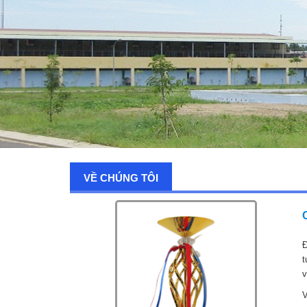
VỀ CHÚNG TÔI
Đ
t
v
V