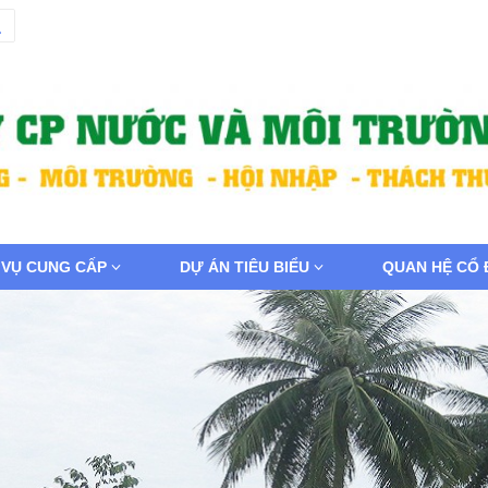
 VỤ CUNG CẤP
DỰ ÁN TIÊU BIỂU
QUAN HỆ CỔ