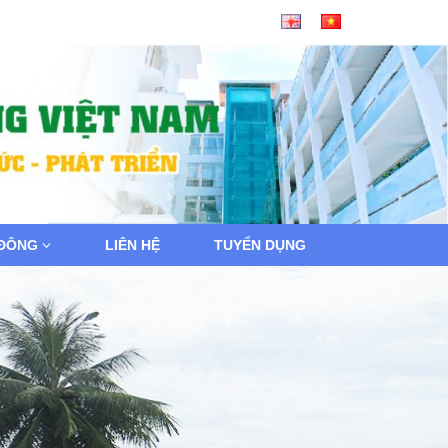
 ĐÔNG
LIÊN HỆ
TUYỂN DỤNG