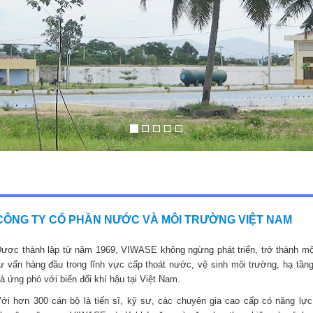
CÔNG TY CỔ PHẦN NƯỚC VÀ MÔI TRƯỜNG VIỆT NAM
ược thành lập từ năm 1969, VIWASE không ngừng phát triển, trở thành mộ
ư vấn hàng đầu trong lĩnh vực cấp thoát nước, vệ sinh môi trường, hạ tầng
à ứng phó với biến đổi khí hậu tại Việt Nam.
ới hơn 300 cán bộ là tiến sĩ, kỹ sư, các chuyên gia cao cấp có năng lực,