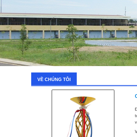
VỀ CHÚNG TÔI
Đ
t
v
V