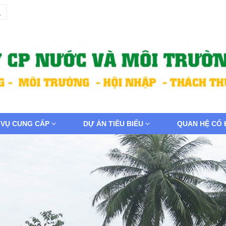
 VỤ CUNG CẤP
DỰ ÁN TIÊU BIỂU
QUAN HỆ CỔ