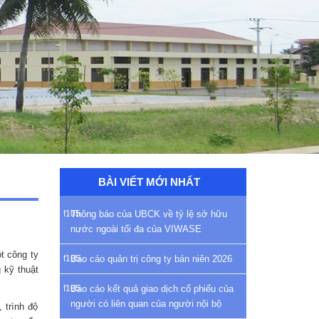
BÀI VIẾT MỚI NHẤT
Thông báo của UBCK về tỷ lệ sở hữu
nước ngoài tối đa của VIWASE
t công ty
Báo cáo quản trị công ty bán niên 2026
 kỹ thuật
Báo cáo kết quả giao dịch cổ phiếu của
người có liên quan của người nội bộ
 trình độ