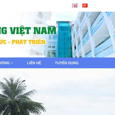
 ĐÔNG
LIÊN HỆ
TUYỂN DỤNG