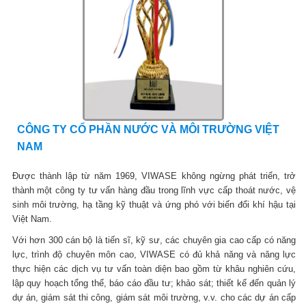
CÔNG TY CỔ PHẦN NƯỚC VÀ MÔI TRƯỜNG VIỆT
NAM
Được thành lập từ năm 1969, VIWASE không ngừng phát triển, trở
thành một công ty tư vấn hàng đầu trong lĩnh vực cấp thoát nước, vệ
sinh môi trường, hạ tầng kỹ thuật và ứng phó với biến đổi khí hậu tại
Việt Nam.
Với hơn 300 cán bộ là tiến sĩ, kỹ sư, các chuyên gia cao cấp có năng
lực, trình độ chuyên môn cao, VIWASE có đủ khả năng và năng lực
thực hiện các dịch vụ tư vấn toàn diện bao gồm từ khâu nghiên cứu,
lập quy hoạch tổng thể, báo cáo đầu tư; khảo sát; thiết kế đến quản lý
dự án, giám sát thi công, giám sát môi trường, v.v. cho các dự án cấp