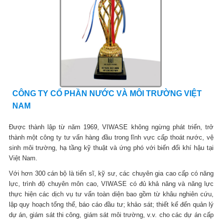
CÔNG TY CỔ PHẦN NƯỚC VÀ MÔI TRƯỜNG VIỆT
NAM
Được thành lập từ năm 1969, VIWASE không ngừng phát triển, trở
thành một công ty tư vấn hàng đầu trong lĩnh vực cấp thoát nước, vệ
sinh môi trường, hạ tầng kỹ thuật và ứng phó với biến đổi khí hậu tại
Việt Nam.
Với hơn 300 cán bộ là tiến sĩ, kỹ sư, các chuyên gia cao cấp có năng
lực, trình độ chuyên môn cao, VIWASE có đủ khả năng và năng lực
thực hiện các dịch vụ tư vấn toàn diện bao gồm từ khâu nghiên cứu,
lập quy hoạch tổng thể, báo cáo đầu tư; khảo sát; thiết kế đến quản lý
dự án, giám sát thi công, giám sát môi trường, v.v. cho các dự án cấp