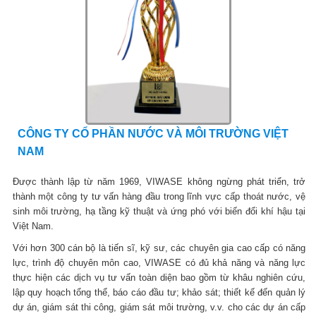
CÔNG TY CỔ PHẦN NƯỚC VÀ MÔI TRƯỜNG VIỆT
NAM
Được thành lập từ năm 1969, VIWASE không ngừng phát triển, trở
thành một công ty tư vấn hàng đầu trong lĩnh vực cấp thoát nước, vệ
sinh môi trường, hạ tầng kỹ thuật và ứng phó với biến đổi khí hậu tại
Việt Nam.
Với hơn 300 cán bộ là tiến sĩ, kỹ sư, các chuyên gia cao cấp có năng
lực, trình độ chuyên môn cao, VIWASE có đủ khả năng và năng lực
thực hiện các dịch vụ tư vấn toàn diện bao gồm từ khâu nghiên cứu,
lập quy hoạch tổng thể, báo cáo đầu tư; khảo sát; thiết kế đến quản lý
dự án, giám sát thi công, giám sát môi trường, v.v. cho các dự án cấp