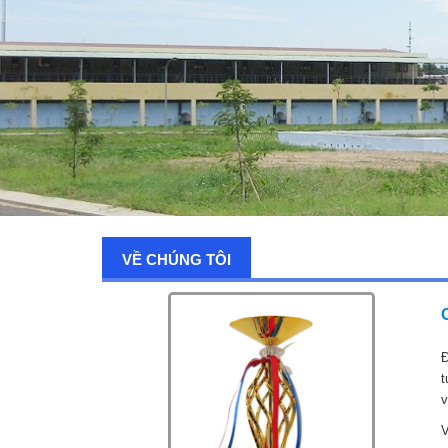
VỀ CHÚNG TÔI
Đ
t
v
V