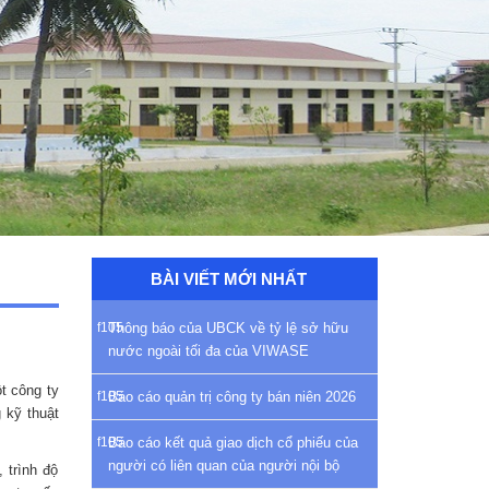
BÀI VIẾT MỚI NHẤT
Thông báo của UBCK về tỷ lệ sở hữu
nước ngoài tối đa của VIWASE
t công ty
Báo cáo quản trị công ty bán niên 2026
 kỹ thuật
Báo cáo kết quả giao dịch cổ phiếu của
người có liên quan của người nội bộ
 trình độ