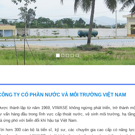
CÔNG TY CỔ PHẦN NƯỚC VÀ MÔI TRƯỜNG VIỆT NAM
ược thành lập từ năm 1969, VIWASE không ngừng phát triển, trở thành mộ
ư vấn hàng đầu trong lĩnh vực cấp thoát nước, vệ sinh môi trường, hạ tầng
à ứng phó với biến đổi khí hậu tại Việt Nam.
ới hơn 300 cán bộ là tiến sĩ, kỹ sư, các chuyên gia cao cấp có năng lực,