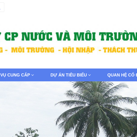
 VỤ CUNG CẤP
DỰ ÁN TIÊU BIỂU
QUAN HỆ CỔ