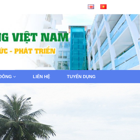
 ĐÔNG
LIÊN HỆ
TUYỂN DỤNG