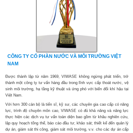
CÔNG TY CỔ PHẦN NƯỚC VÀ MÔI TRƯỜNG VIỆT
NAM
Được thành lập từ năm 1969, VIWASE không ngừng phát triển, trở
thành một công ty tư vấn hàng đầu trong lĩnh vực cấp thoát nước, vệ
sinh môi trường, hạ tầng kỹ thuật và ứng phó với biến đổi khí hậu tại
Việt Nam.
Với hơn 300 cán bộ là tiến sĩ, kỹ sư, các chuyên gia cao cấp có năng
lực, trình độ chuyên môn cao, VIWASE có đủ khả năng và năng lực
thực hiện các dịch vụ tư vấn toàn diện bao gồm từ khâu nghiên cứu,
lập quy hoạch tổng thể, báo cáo đầu tư; khảo sát; thiết kế đến quản lý
dự án, giám sát thi công, giám sát môi trường, v.v. cho các dự án cấp