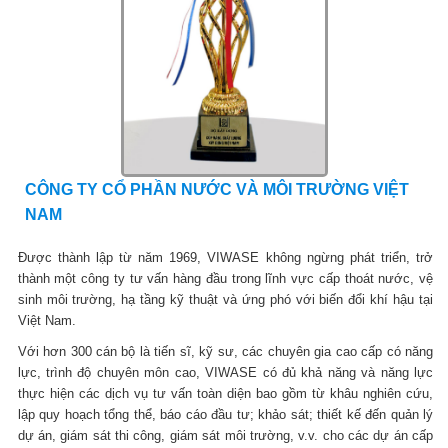
CÔNG TY CỔ PHẦN NƯỚC VÀ MÔI TRƯỜNG VIỆT
NAM
Được thành lập từ năm 1969, VIWASE không ngừng phát triển, trở
thành một công ty tư vấn hàng đầu trong lĩnh vực cấp thoát nước, vệ
sinh môi trường, hạ tầng kỹ thuật và ứng phó với biến đổi khí hậu tại
Việt Nam.
Với hơn 300 cán bộ là tiến sĩ, kỹ sư, các chuyên gia cao cấp có năng
lực, trình độ chuyên môn cao, VIWASE có đủ khả năng và năng lực
thực hiện các dịch vụ tư vấn toàn diện bao gồm từ khâu nghiên cứu,
lập quy hoạch tổng thể, báo cáo đầu tư; khảo sát; thiết kế đến quản lý
dự án, giám sát thi công, giám sát môi trường, v.v. cho các dự án cấp