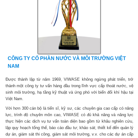
CÔNG TY CỔ PHẦN NƯỚC VÀ MÔI TRƯỜNG VIỆT
NAM
Được thành lập từ năm 1969, VIWASE không ngừng phát triển, trở
thành một công ty tư vấn hàng đầu trong lĩnh vực cấp thoát nước, vệ
sinh môi trường, hạ tầng kỹ thuật và ứng phó với biến đổi khí hậu tại
Việt Nam.
Với hơn 300 cán bộ là tiến sĩ, kỹ sư, các chuyên gia cao cấp có năng
lực, trình độ chuyên môn cao, VIWASE có đủ khả năng và năng lực
thực hiện các dịch vụ tư vấn toàn diện bao gồm từ khâu nghiên cứu,
lập quy hoạch tổng thể, báo cáo đầu tư; khảo sát; thiết kế đến quản lý
dự án, giám sát thi công, giám sát môi trường, v.v. cho các dự án cấp