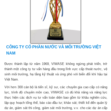
CÔNG TY CỔ PHẦN NƯỚC VÀ MÔI TRƯỜNG VIỆT
NAM
Được thành lập từ năm 1969, VIWASE không ngừng phát triển, trở
thành một công ty tư vấn hàng đầu trong lĩnh vực cấp thoát nước, vệ
sinh môi trường, hạ tầng kỹ thuật và ứng phó với biến đổi khí hậu tại
Việt Nam.
Với hơn 300 cán bộ là tiến sĩ, kỹ sư, các chuyên gia cao cấp có năng
lực, trình độ chuyên môn cao, VIWASE có đủ khả năng và năng lực
thực hiện các dịch vụ tư vấn toàn diện bao gồm từ khâu nghiên cứu,
lập quy hoạch tổng thể, báo cáo đầu tư; khảo sát; thiết kế đến quản lý
dự án, giám sát thi công, giám sát môi trường, v.v. cho các dự án cấp