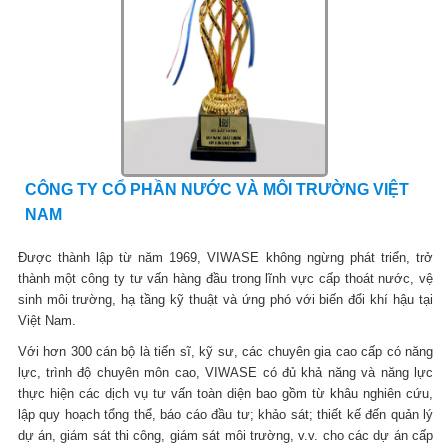
CÔNG TY CỔ PHẦN NƯỚC VÀ MÔI TRƯỜNG VIỆT
NAM
Được thành lập từ năm 1969, VIWASE không ngừng phát triển, trở
thành một công ty tư vấn hàng đầu trong lĩnh vực cấp thoát nước, vệ
sinh môi trường, hạ tầng kỹ thuật và ứng phó với biến đổi khí hậu tại
Việt Nam.
Với hơn 300 cán bộ là tiến sĩ, kỹ sư, các chuyên gia cao cấp có năng
lực, trình độ chuyên môn cao, VIWASE có đủ khả năng và năng lực
thực hiện các dịch vụ tư vấn toàn diện bao gồm từ khâu nghiên cứu,
lập quy hoạch tổng thể, báo cáo đầu tư; khảo sát; thiết kế đến quản lý
dự án, giám sát thi công, giám sát môi trường, v.v. cho các dự án cấp