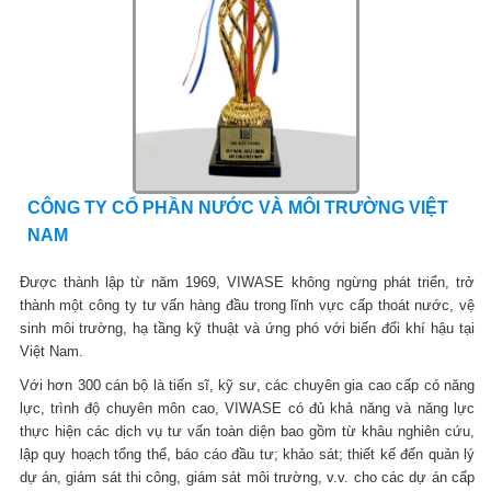
CÔNG TY CỔ PHẦN NƯỚC VÀ MÔI TRƯỜNG VIỆT
NAM
Được thành lập từ năm 1969, VIWASE không ngừng phát triển, trở
thành một công ty tư vấn hàng đầu trong lĩnh vực cấp thoát nước, vệ
sinh môi trường, hạ tầng kỹ thuật và ứng phó với biến đổi khí hậu tại
Việt Nam.
Với hơn 300 cán bộ là tiến sĩ, kỹ sư, các chuyên gia cao cấp có năng
lực, trình độ chuyên môn cao, VIWASE có đủ khả năng và năng lực
thực hiện các dịch vụ tư vấn toàn diện bao gồm từ khâu nghiên cứu,
lập quy hoạch tổng thể, báo cáo đầu tư; khảo sát; thiết kế đến quản lý
dự án, giám sát thi công, giám sát môi trường, v.v. cho các dự án cấp