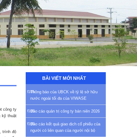
BÀI VIẾT MỚI NHẤT
Thông báo của UBCK về tỷ lệ sở hữu
nước ngoài tối đa của VIWASE
t công ty
Báo cáo quản trị công ty bán niên 2026
 kỹ thuật
Báo cáo kết quả giao dịch cổ phiếu của
người có liên quan của người nội bộ
 trình độ