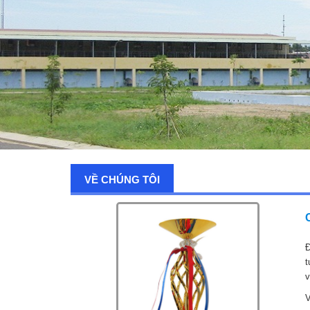
VỀ CHÚNG TÔI
Đ
t
v
V