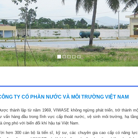
CÔNG TY CỔ PHẦN NƯỚC VÀ MÔI TRƯỜNG VIỆT NAM
ược thành lập từ năm 1969, VIWASE không ngừng phát triển, trở thành mộ
ư vấn hàng đầu trong lĩnh vực cấp thoát nước, vệ sinh môi trường, hạ tầng
à ứng phó với biến đổi khí hậu tại Việt Nam.
ới hơn 300 cán bộ là tiến sĩ, kỹ sư, các chuyên gia cao cấp có năng lực,