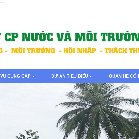
 VỤ CUNG CẤP
DỰ ÁN TIÊU BIỂU
QUAN HỆ CỔ