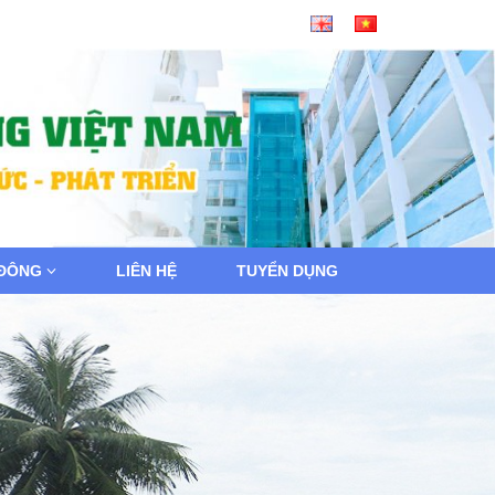
 ĐÔNG
LIÊN HỆ
TUYỂN DỤNG