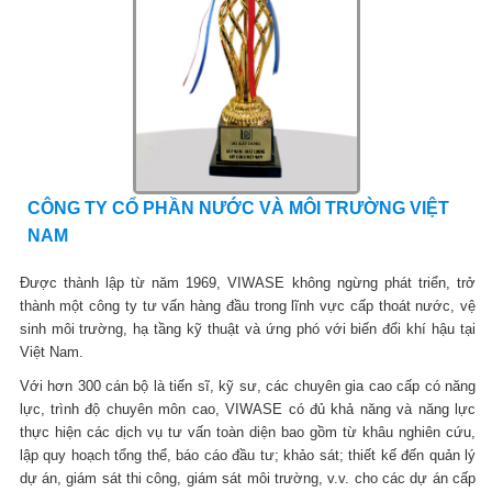
CÔNG TY CỔ PHẦN NƯỚC VÀ MÔI TRƯỜNG VIỆT
NAM
Được thành lập từ năm 1969, VIWASE không ngừng phát triển, trở
thành một công ty tư vấn hàng đầu trong lĩnh vực cấp thoát nước, vệ
sinh môi trường, hạ tầng kỹ thuật và ứng phó với biến đổi khí hậu tại
Việt Nam.
Với hơn 300 cán bộ là tiến sĩ, kỹ sư, các chuyên gia cao cấp có năng
lực, trình độ chuyên môn cao, VIWASE có đủ khả năng và năng lực
thực hiện các dịch vụ tư vấn toàn diện bao gồm từ khâu nghiên cứu,
lập quy hoạch tổng thể, báo cáo đầu tư; khảo sát; thiết kế đến quản lý
dự án, giám sát thi công, giám sát môi trường, v.v. cho các dự án cấp