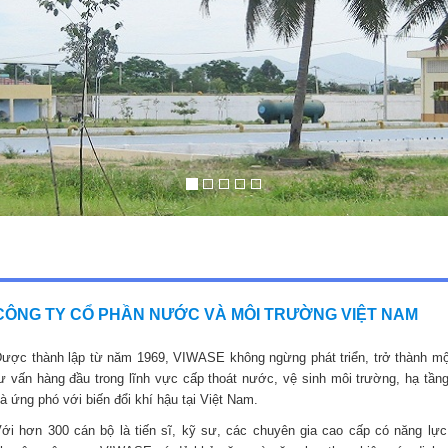
CÔNG TY CỔ PHẦN NƯỚC VÀ MÔI TRƯỜNG VIỆT NAM
ược thành lập từ năm 1969, VIWASE không ngừng phát triển, trở thành mộ
ư vấn hàng đầu trong lĩnh vực cấp thoát nước, vệ sinh môi trường, hạ tầng
à ứng phó với biến đổi khí hậu tại Việt Nam.
ới hơn 300 cán bộ là tiến sĩ, kỹ sư, các chuyên gia cao cấp có năng lực,