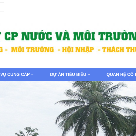
 VỤ CUNG CẤP
DỰ ÁN TIÊU BIỂU
QUAN HỆ CỔ