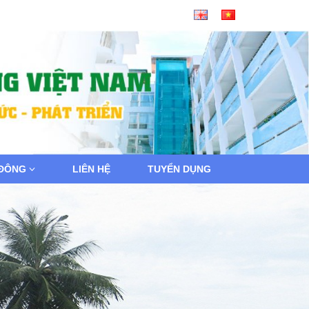
 ĐÔNG
LIÊN HỆ
TUYỂN DỤNG