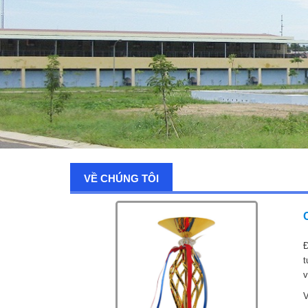
VỀ CHÚNG TÔI
Đ
t
v
V