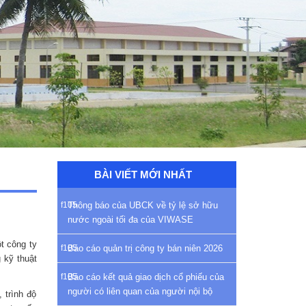
BÀI VIẾT MỚI NHẤT
Thông báo của UBCK về tỷ lệ sở hữu
nước ngoài tối đa của VIWASE
t công ty
Báo cáo quản trị công ty bán niên 2026
 kỹ thuật
Báo cáo kết quả giao dịch cổ phiếu của
người có liên quan của người nội bộ
 trình độ