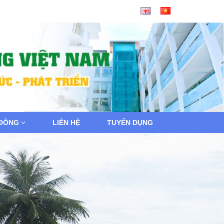
 ĐÔNG
LIÊN HỆ
TUYỂN DỤNG