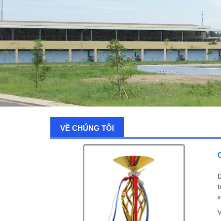
VỀ CHÚNG TÔI
Đ
t
v
V