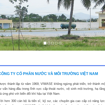
CÔNG TY CỔ PHẦN NƯỚC VÀ MÔI TRƯỜNG VIỆT NAM
ược thành lập từ năm 1969, VIWASE không ngừng phát triển, trở thành mộ
ư vấn hàng đầu trong lĩnh vực cấp thoát nước, vệ sinh môi trường, hạ tầng
à ứng phó với biến đổi khí hậu tại Việt Nam.
ới hơn 300 cán bộ là tiến sĩ, kỹ sư, các chuyên gia cao cấp có năng lực,