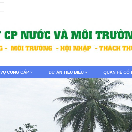
 VỤ CUNG CẤP
DỰ ÁN TIÊU BIỂU
QUAN HỆ CỔ