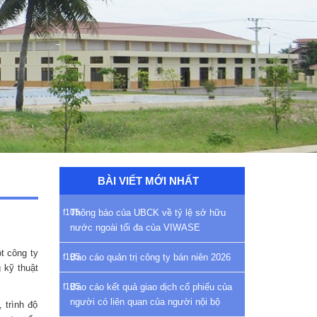
BÀI VIẾT MỚI NHẤT
Thông báo của UBCK về tỷ lệ sở hữu
nước ngoài tối đa của VIWASE
t công ty
Báo cáo quản trị công ty bán niên 2026
 kỹ thuật
Báo cáo kết quả giao dịch cổ phiếu của
người có liên quan của người nội bộ
 trình độ