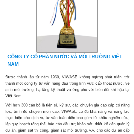
CÔNG TY CỔ PHẦN NƯỚC VÀ MÔI TRƯỜNG VIỆT
NAM
Được thành lập từ năm 1969, VIWASE không ngừng phát triển, trở
thành một công ty tư vấn hàng đầu trong lĩnh vực cấp thoát nước, vệ
sinh môi trường, hạ tầng kỹ thuật và ứng phó với biến đổi khí hậu tại
Việt Nam.
Với hơn 300 cán bộ là tiến sĩ, kỹ sư, các chuyên gia cao cấp có năng
lực, trình độ chuyên môn cao, VIWASE có đủ khả năng và năng lực
thực hiện các dịch vụ tư vấn toàn diện bao gồm từ khâu nghiên cứu,
lập quy hoạch tổng thể, báo cáo đầu tư; khảo sát; thiết kế đến quản lý
dự án, giám sát thi công, giám sát môi trường, v.v. cho các dự án cấp