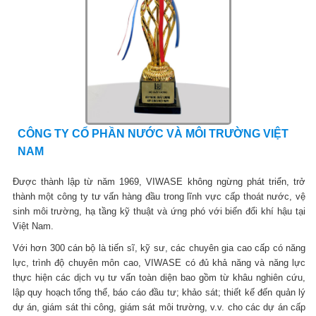
CÔNG TY CỔ PHẦN NƯỚC VÀ MÔI TRƯỜNG VIỆT
NAM
Được thành lập từ năm 1969, VIWASE không ngừng phát triển, trở
thành một công ty tư vấn hàng đầu trong lĩnh vực cấp thoát nước, vệ
sinh môi trường, hạ tầng kỹ thuật và ứng phó với biến đổi khí hậu tại
Việt Nam.
Với hơn 300 cán bộ là tiến sĩ, kỹ sư, các chuyên gia cao cấp có năng
lực, trình độ chuyên môn cao, VIWASE có đủ khả năng và năng lực
thực hiện các dịch vụ tư vấn toàn diện bao gồm từ khâu nghiên cứu,
lập quy hoạch tổng thể, báo cáo đầu tư; khảo sát; thiết kế đến quản lý
dự án, giám sát thi công, giám sát môi trường, v.v. cho các dự án cấp