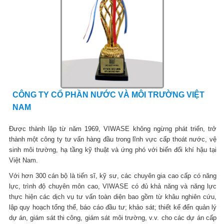
CÔNG TY CỔ PHẦN NƯỚC VÀ MÔI TRƯỜNG VIỆT
NAM
Được thành lập từ năm 1969, VIWASE không ngừng phát triển, trở
thành một công ty tư vấn hàng đầu trong lĩnh vực cấp thoát nước, vệ
sinh môi trường, hạ tầng kỹ thuật và ứng phó với biến đổi khí hậu tại
Việt Nam.
Với hơn 300 cán bộ là tiến sĩ, kỹ sư, các chuyên gia cao cấp có năng
lực, trình độ chuyên môn cao, VIWASE có đủ khả năng và năng lực
thực hiện các dịch vụ tư vấn toàn diện bao gồm từ khâu nghiên cứu,
lập quy hoạch tổng thể, báo cáo đầu tư; khảo sát; thiết kế đến quản lý
dự án, giám sát thi công, giám sát môi trường, v.v. cho các dự án cấp